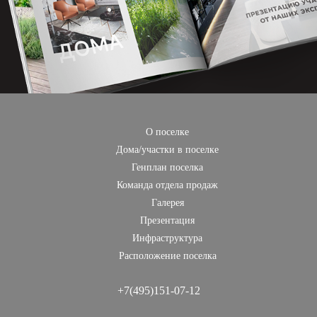
О поселке
Дома/участки в поселке
Генплан поселка
Команда отдела продаж
Галерея
Презентация
Инфраструктура
Расположение поселка
+7(495)151-07-12